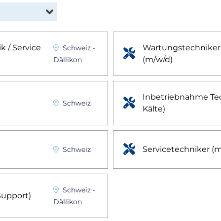
k / Service
Wartungstechniker 
Schweiz
-
production
(m/w/d)
Dällikon
Inbetriebnahme Tec
production
Schweiz
Kälte)
production
Servicetechniker (
Schweiz
Schweiz
-
Support)
Dällikon