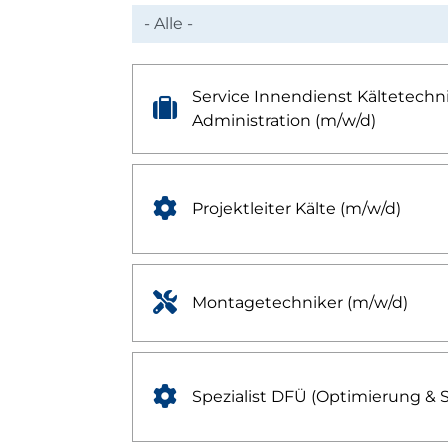
Service Innendienst Kältetechni
office
Administration (m/w/d)
engineering
Projektleiter Kälte (m/w/d)
production
Montagetechniker (m/w/d)
engineering
Spezialist DFÜ (Optimierung & 